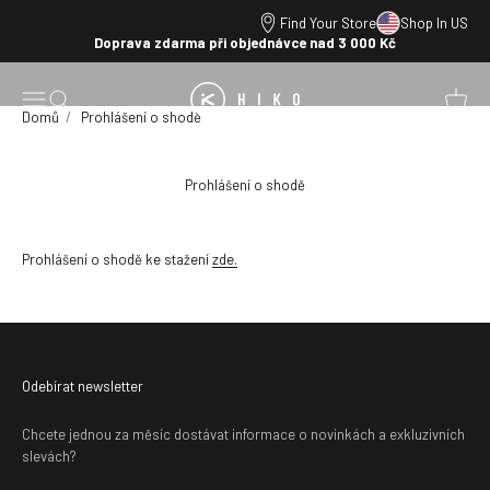
Přejít na obsah
Find Your Store
Shop In US
Doprava zdarma při objednávce nad 3 000 Kč
HIKO
Otevřít navigační menu
Otevřít vyhledávání
Otevřít
Domů
Prohlášení o shodě
Prohlášení o shodě
Prohlášení o shodě ke stažení
zde.
Odebírat newsletter
Chcete jednou za měsíc dostávat informace o novinkách a exkluzivních
slevách?