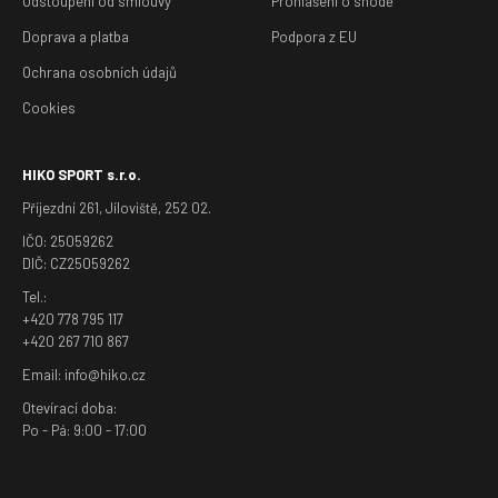
Odstoupení od smlouvy
Prohlášení o shodě
Doprava a platba
Podpora z EU
Ochrana osobních údajů
Cookies
HIKO SPORT s.r.o.
Příjezdní 261, Jíloviště, 252 02.
IČO: 25059262
DIČ: CZ25059262
Tel.:
+420 778 795 117
+420 267 710 867
Email: info@hiko.cz
Otevírací doba:
Po - Pá: 9:00 - 17:00