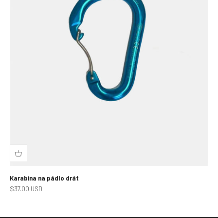
Karabina na pádlo drát
Prodejní cena
$37.00 USD