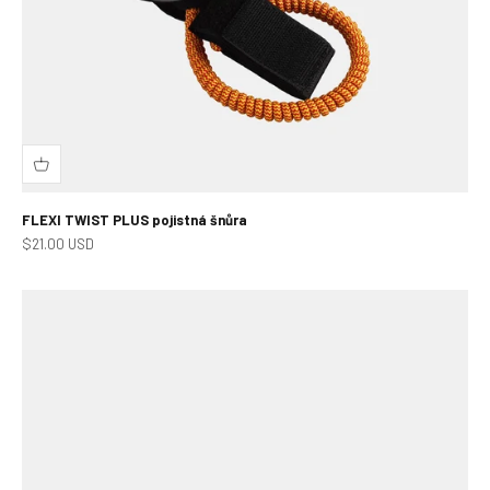
FLEXI TWIST PLUS pojistná šnůra
Prodejní cena
$21.00 USD