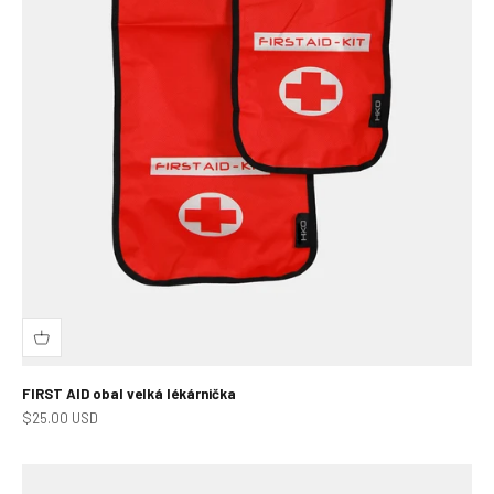
FIRST AID obal velká lékárnička
Prodejní cena
$25.00 USD