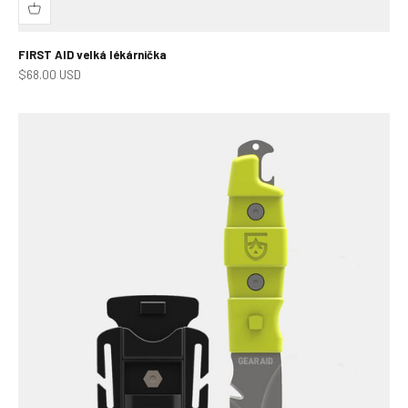
FIRST AID velká lékárnička
Prodejní cena
$68.00 USD