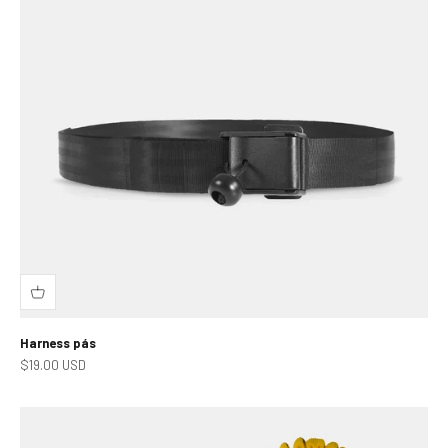
Harness pás
Prodejní cena
$19.00 USD