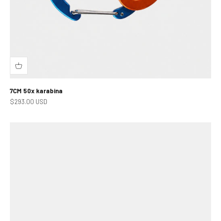
7CM 50x karabina
Prodejní cena
$293.00 USD