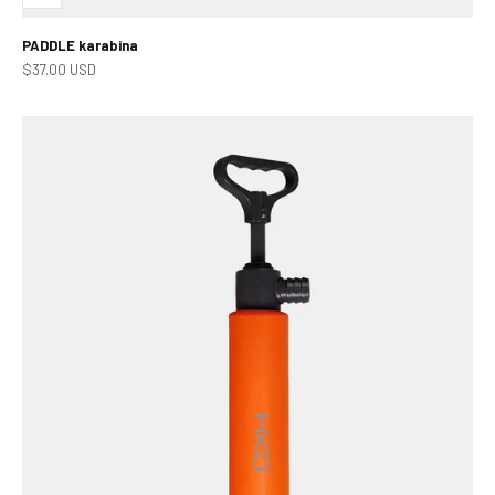
PADDLE karabina
Prodejní cena
$37.00 USD