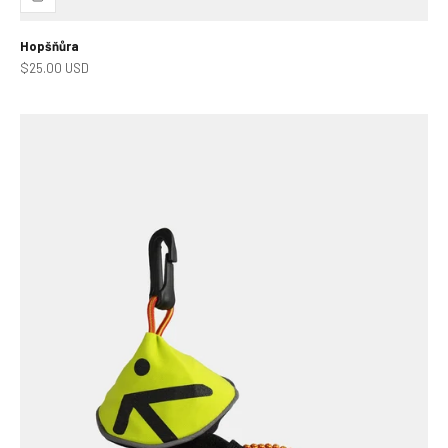
Hopšňůra
Prodejní cena
$25.00 USD