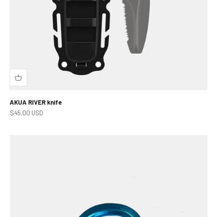
AKUA RIVER knife
Prodejní cena
$45.00 USD