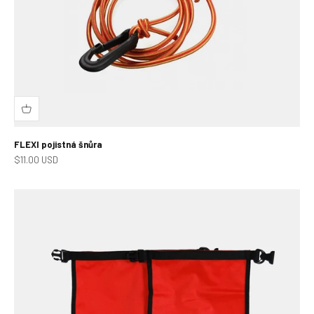
FLEXI pojistná šnůra
Prodejní cena
$11.00 USD