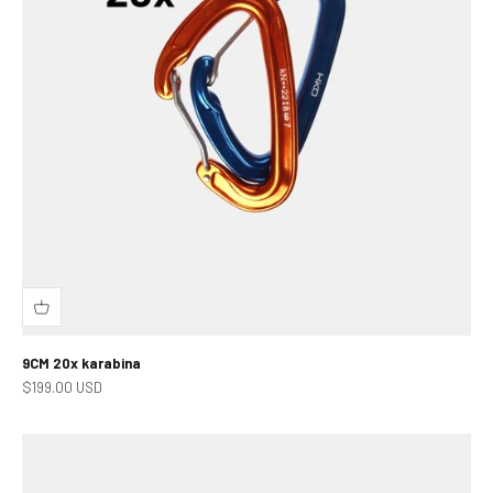
9CM 20x karabina
Prodejní cena
$199.00 USD