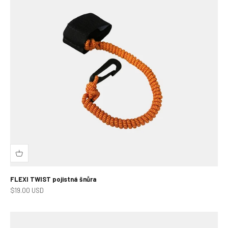
FLEXI TWIST pojistná šnůra
Prodejní cena
$19.00 USD