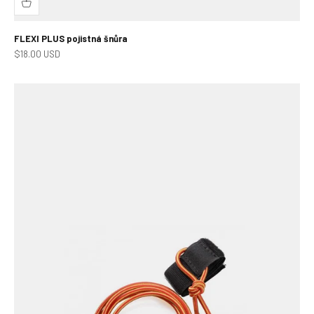
FLEXI PLUS pojistná šnůra
Prodejní cena
$18.00 USD