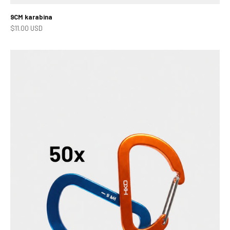
9CM karabina
Prodejní cena
$11.00 USD